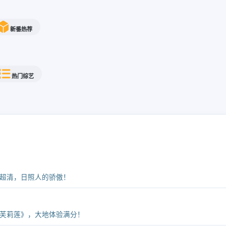
新番热荐
热门综艺
超清，日照人的骄傲！
芙莉莲》，大地体验满分！