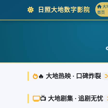
大
日照大地数字影院
首页
🔥 大地热映 · 口碑炸裂
📺 大地剧集 · 追剧无忧