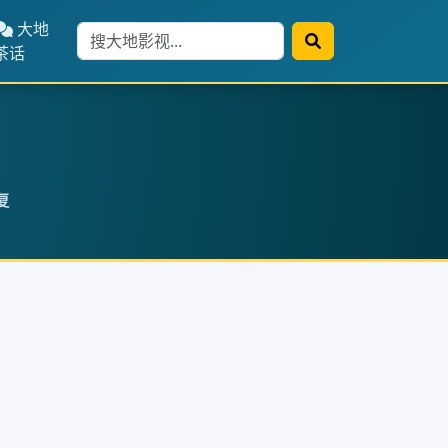
大地
茶话
复